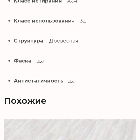
Класс истирания
AC4
Класс использовани
я 32
Структура
Древесная
Фаска
да
Антистатичность
да
Похожие