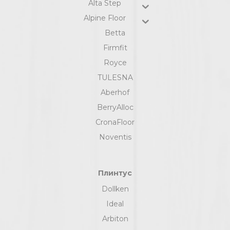
Alta Step
Alpine Floor
Betta
Firmfit
Royce
TULESNA
Aberhof
BerryAlloc
CronaFloor
Noventis
Плинтус
Dollken
Ideal
Arbiton