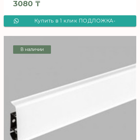
3080
₸
Купить в 1 клик ПОДЛОЖКА-
ГАРМОШКА Синяя 5мм /5,25м2/
1050*250*5
В наличии