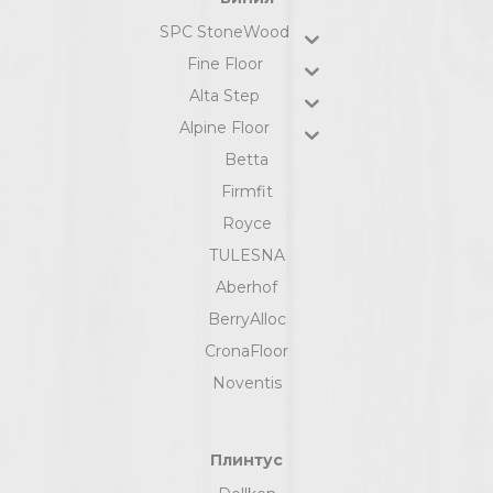
SPC StoneWood
Fine Floor
Alta Step
Alpine Floor
Betta
Firmfit
Royce
TULESNA
Aberhof
BerryAlloc
CronaFloor
Noventis
Плинтус