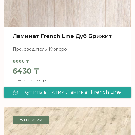
Ламинат French Line Дуб Брижит
Производитель: Kronopol
8000
₸
Первоначальная цена составл
6430
₸
Цена за 1 кв. метр
Текущая цена: 6430 ₸.
Купить в 1 клик Ламинат French Line
Дуб Брижит
В наличии