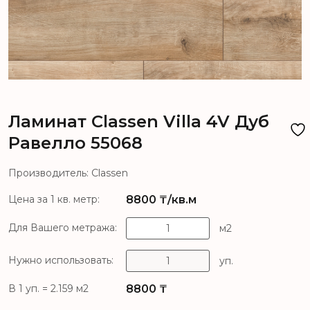
Ламинат Classen Villa 4V Дуб
Равелло 55068
Производитель: Classen
8800
₸/кв.м
Цена за 1 кв. метр:
Для Вашего метража:
м2
Нужно использовать:
уп.
8800
₸
В 1 уп. = 2.159 м2