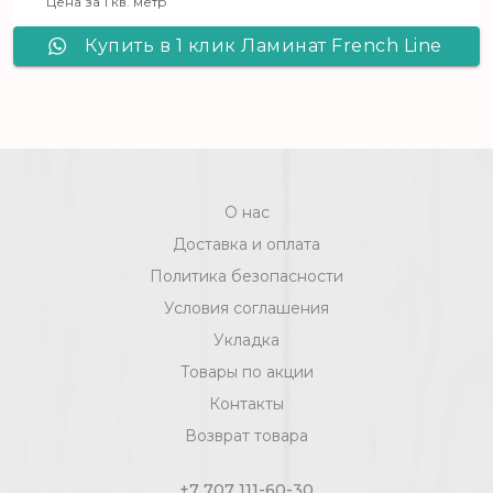
Цена за 1 кв. метр
Текущая цена: 6430 ₸.
Купить в 1 клик Ламинат French Line
Дуб Брижит
О нас
Доставка и оплата
Политика безопасности
Условия соглашения
Укладка
Товары по акции
Контакты
Возврат товара
+7 707 111-60-30