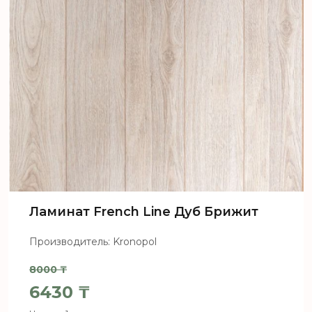
Ламинат French Line Дуб Брижит
Производитель: Kronopol
8000
₸
Первоначальная цена составл
6430
₸