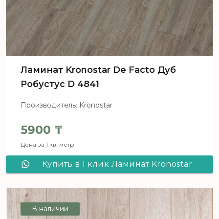
Ламинат Kronostar De Facto Дуб
Робустус D 4841
Производитель: Kronostar
5900
₸
Цена за 1 кв. метр
Купить в 1 клик Ламинат Kronostar
De Facto Дуб Робустус D 4841
В наличии