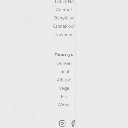
TULESNA
Aberhof
BerryAlloc
CronaFloor
Noventis
Плинтус
Dollken
Ideal
Arbiton
Vega
Elsi
Wimar