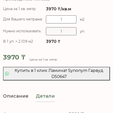
3970
₸/кв.м
Цена за 1 кв. метр:
Для Вашего метража:
м2
Нужно использовать:
уп.
3970
₸
В 1 уп. = 2.109 м2
3970
₸
Цена за 1 кв. метр
Купить в 1 клик Ламинат Synonym Гарвуд
D50647
Описание
Детали