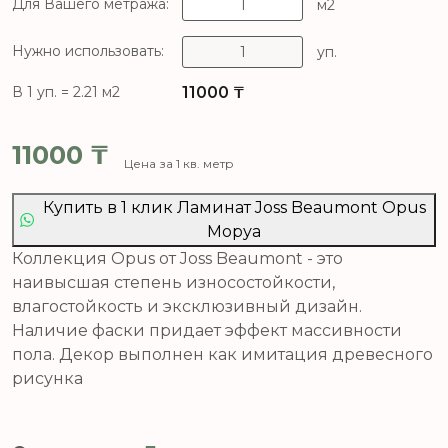
Для Вашего метража:
м2
Нужно использовать:
уп.
11000
₸
В 1 уп. = 2.21 м2
11000
₸
Цена за 1 кв. метр
Купить в 1 клик Ламинат Joss Beaumont Opus
Моруа
Коллекция Opus от Joss Beaumont - это
наивысшая степень износостойкости,
влагостойкость и эксклюзивный дизайн.
Наличие фаски придает эффект массивности
пола. Декор выполнен как имитация древесного
рисунка