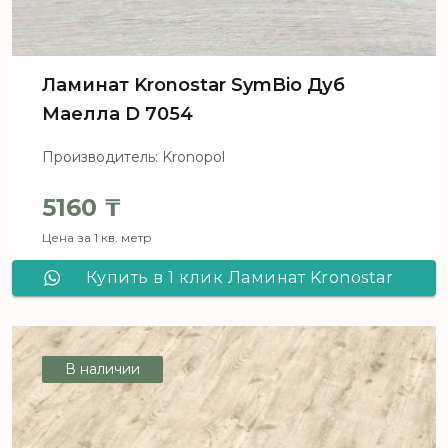
Ламинат Kronostar SymBio Дуб
Маелла D 7054
Производитель: Kronopol
5160
₸
Цена за 1 кв. метр
Купить в 1 клик Ламинат Kronostar
SymBio Дуб Маелла D 7054
В наличии