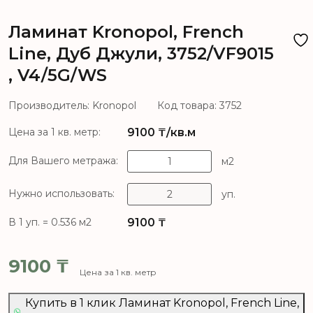
Ламинат Kronopol, French
Line, Дуб Джули, 3752/VF9015
, V4/5G/WS
Производитель: Kronopol
Код товара: 3752
9100
₸/кв.м
Цена за 1 кв. метр:
Для Вашего метража:
м2
Нужно использовать:
уп.
9100
₸
В 1 уп. = 0.536 м2
9100
₸
Цена за 1 кв. метр
Купить в 1 клик Ламинат Kronopol, French Line,