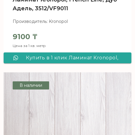
Адель, 3512/VF9011
Производитель: Kronopol
9100
₸
Цена за 1 кв. метр
Купить в 1 клик Ламинат Kronopol,
French Line, Дуб Адель, 3512/VF9011
В наличии