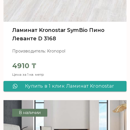
Ламинат Kronostar SymBio Пино
Леванте D 3168
Производитель: Kronopol
4910
₸
Цена за 1 кв. метр
Купить в 1 клик Ламинат Kronostar
SymBio Пино Леванте D 3168
В наличии