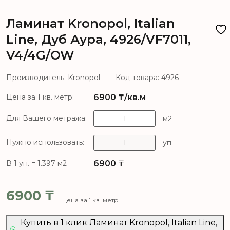
Ламинат Kronopol, Italian
Line, Дуб Аура, 4926/VF7011,
V4/4G/OW
Производитель: Kronopol
Код товара: 4926
6900
₸/кв.м
Цена за 1 кв. метр:
Для Вашего метража:
м2
Нужно использовать:
уп.
6900
₸
В 1 уп. = 1.397 м2
6900
₸
Цена за 1 кв. метр
Купить в 1 клик Ламинат Kronopol, Italian Line,