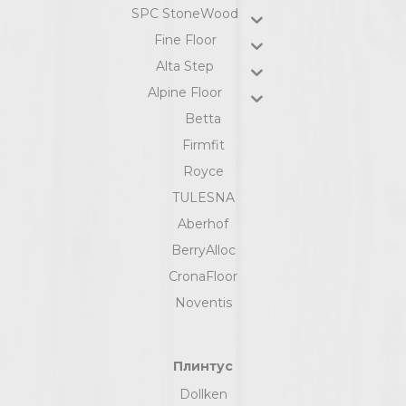
SPC StoneWood
Fine Floor
Alta Step
Alpine Floor
Betta
Firmfit
Royce
TULESNA
Aberhof
BerryAlloc
CronaFloor
Noventis
Плинтус
Dollken