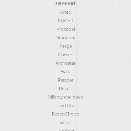
Ламинат
Arteo
EGGER
Kronopol
Kronotex
Pergo
Classen
Kronostar
Haro
Parador
Rezult
Villeroy and boch
Red Clic
ExpertChoice
Sensa
Loc floor