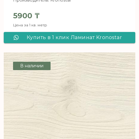
Производитель: Kronostar
5900
₸
Цена за 1 кв. метр
Купить в 1 клик Ламинат Kronostar
De Facto Дуб Таурус D 4843
В наличии