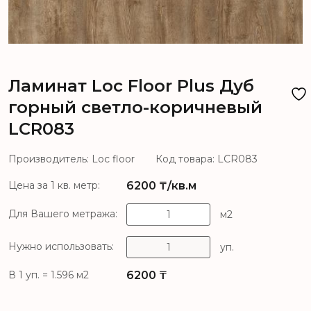
Ламинат Loc Floor Plus Дуб
горный светло-коричневый
LCR083
Производитель: Loc floor
Код товара: LCR083
6200
₸/кв.м
Цена за 1 кв. метр:
Для Вашего метража:
м2
Нужно использовать:
уп.
6200
₸
В 1 уп. = 1.596 м2