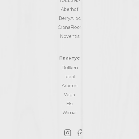
TULESNA
Aberhof
BerryAlloc
CronaFloor
Noventis
Плинтус
Dollken
Ideal
Arbiton
Vega
Elsi
Wimar