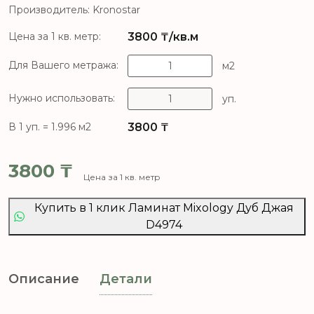
Производитель: Kronostar
3800
₸/кв.м
Цена за 1 кв. метр:
Для Вашего метража:
м2
Нужно использовать:
уп.
3800
₸
В 1 уп. = 1.996 м2
3800
₸
Цена за 1 кв. метр
Купить в 1 клик Ламинат Mixology Дуб Джая
D4974
Описание
Детали