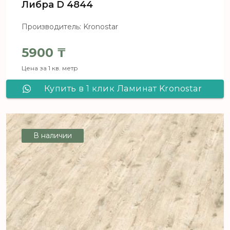
Либра D 4844
Производитель: Kronostar
5900
₸
Цена за 1 кв. метр
Купить в 1 клик Ламинат Kronostar
De Facto Дуб Либра D 4844
В наличии