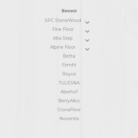
Винил
SPC StoneWood
Fine Floor
Alta Step
Alpine Floor
Betta
Firmfit
Royce
TULESNA
Aberhof
BerryAlloc
CronaFloor
Noventis