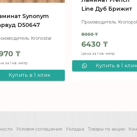
Ламинат French
Line Дуб Брижит
аминат Synonym
Производитель: Kronopo
арвуд D50647
8000
₸
оизводитель: Kronostar
Первоначальн
6430
₸
970
₸
Цена за 1 кв. метр
Текущая цена:
а за 1 кв. метр
Купить в 1 кли
Купить в 1 клик
Ламинат Frenc
Ламинат Synonym
Line Дуб Брижи
Гарвуд D50647
ности
Условия соглашения
Укладка
Товары по акции
Кон