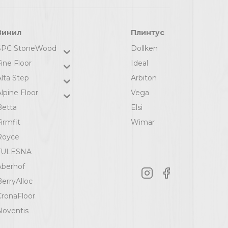
Винил
Плинтус
SPC StoneWood
Dollken
ine Floor
Ideal
Alta Step
Arbiton
lpine Floor
Vega
Betta
Elsi
irmfit
Wimar
Royce
TULESNA
Aberhof
BerryAlloc
CronaFloor
Noventis