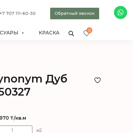
+7 707 111-60-30
Обратный звонок
0
ССУАРЫ
КРАСКА
ynonym Дуб
50327
970
₸/кв.м
м2