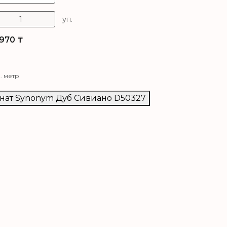
уп.
970
₸
в. метр
инат Synonym Дуб Сивиано D50327