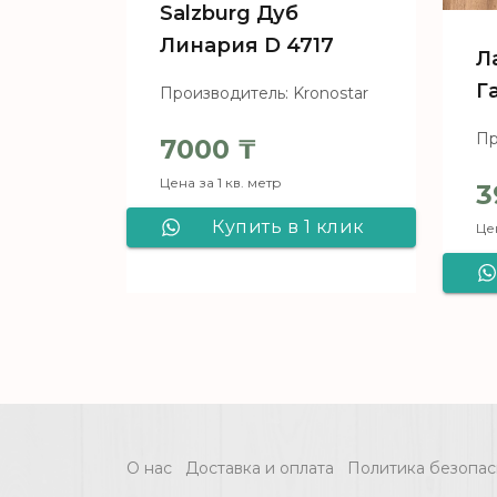
Salzburg Дуб
Линария D 4717
Л
Г
Производитель: Kronostar
Пр
7000
₸
Цена за 1 кв. метр
3
Купить в 1 клик
Цен
Ламинат Kronostar
Salzburg Дуб
Линария D 4717
О нас
Доставка и оплата
Политика безопас