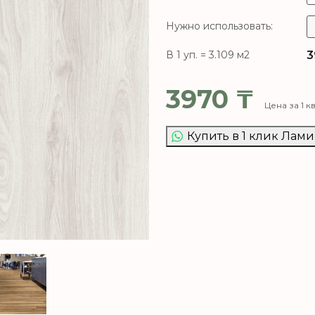
Нужно использовать:
3
В 1 уп. = 3.109 м2
3970
₸
Цена за 1 к
Купить в 1 клик Лам