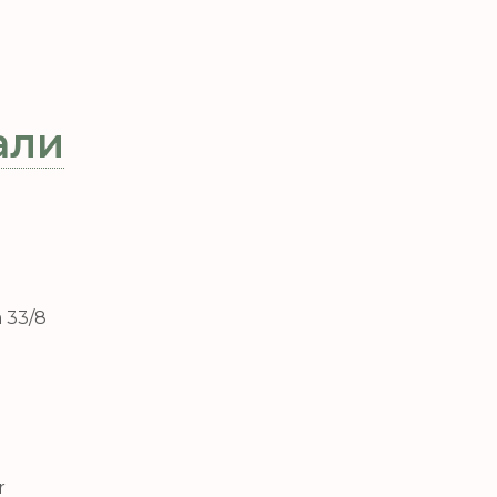
али
 33/8
r