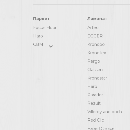
Паркет
Ламинат
Focus Floor
Arteo
Haro
EGGER
СВМ
Kronopol
Kronotex
Pergo
Classen
Kronostar
Haro
Parador
Rezult
Villeroy and boch
Red Clic
ExpertChoice