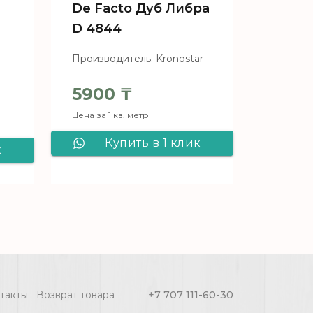
De Facto Дуб Либра
D 4844
l
Производитель: Kronostar
5900
₸
ая цена составляла 8000 ₸.
Цена за 1 кв. метр
 6430 ₸.
Купить в 1 клик
к
Ламинат Kronostar
h
De Facto Дуб
т
Либра D 4844
такты
Возврат товара
+7 707 111-60-30