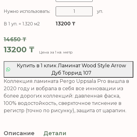
Нужно использовать:
уп.
13200
₸
В 1 уп. = 1.320 м2
14650
₸
Первоначальная цена составля
13200
₸
Цена за 1 кв. метр
Текущая цена: 13200 ₸.
Купить в 1 клик Ламинат Wood Style Arrow
Дуб Торрид 107
Коллекция ламината Pergo Uppsala Pro вышла в
2020 году и вобрала в себя все инновации из
более дорогих коллекций: давленная фаска,
100% водостойкость, сверхточное тиснение в
регистр (точно по рисунку), защита от царапин.
Описание
Детали