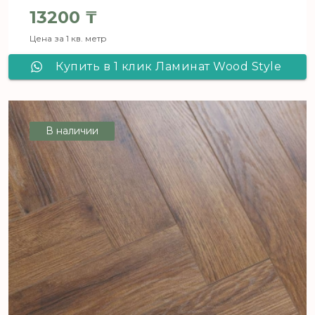
Первоначальная цена составля
13200
₸
Цена за 1 кв. метр
Текущая цена: 13200 ₸.
Купить в 1 клик Ламинат Wood Style
Arrow Дуб Импакт 109
В наличии