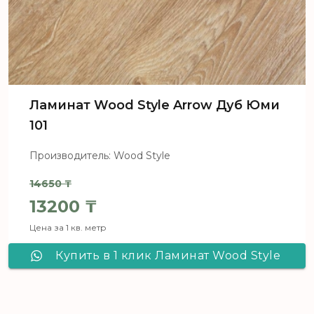
Ламинат Wood Style Arrow Дуб Юми
101
Производитель: Wood Style
14650
₸
Первоначальная цена составля
13200
₸
Цена за 1 кв. метр
Текущая цена: 13200 ₸.
Купить в 1 клик Ламинат Wood Style
Arrow Дуб Юми 101