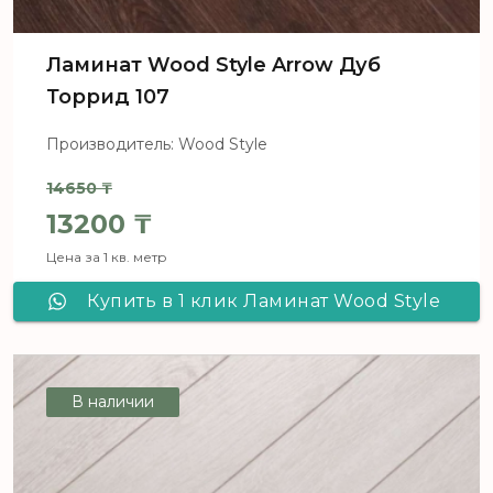
Ламинат Wood Style Arrow Дуб
Торрид 107
Производитель: Wood Style
14650
₸
Первоначальная цена составля
13200
₸
Цена за 1 кв. метр
Текущая цена: 13200 ₸.
Купить в 1 клик Ламинат Wood Style
Arrow Дуб Торрид 107
В наличии