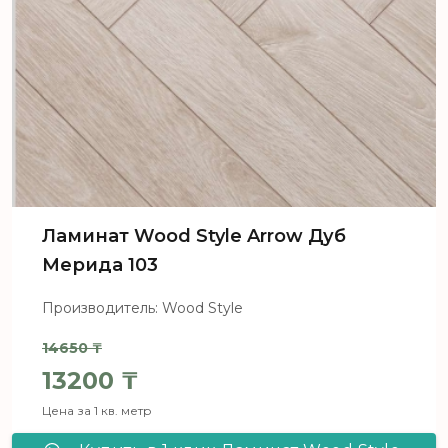
Ламинат Wood Style Arrow Дуб
Мерида 103
Производитель: Wood Style
14650
₸
Первоначальная цена составля
13200
₸
Цена за 1 кв. метр
Текущая цена: 13200 ₸.