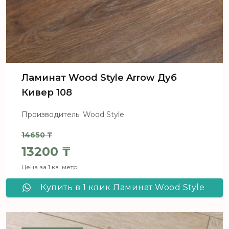
Ламинат Wood Style Arrow Дуб
Кивер 108
Производитель: Wood Style
14650
₸
Первоначальная цена составля
13200
₸
Цена за 1 кв. метр
Текущая цена: 13200 ₸.
Купить в 1 клик Ламинат Wood Style
Arrow Дуб Кивер 108