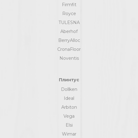
Firmfit
Royce
TULESNA
Aberhof
BerryAlloc
CronaFloor
Noventis
Плинтус
Dollken
Ideal
Arbiton
Vega
Elsi
Wimar