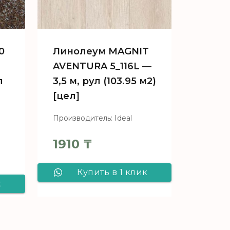
0
Линолеум MAGNIT
AVENTURA 5_116L —
л
3,5 м, рул (103.95 м2)
[цел]
Производитель: Ideal
1910
₸
ая цена составляла 4890 ₸.
Купить в 1 клик
: 4470 ₸.
к
Линолеум
t
MAGNIT
AVENTURA 5_116L -