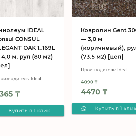
инолеум IDEAL
Ковролин Gent 30
onsul CONSUL
— 3,0 м
LEGANT OAK 1_169L
(коричневый), ру
 4,0 м, рул (80 м2)
(73.5 м2) [цел]
цел]
Производитель: Ideal
оизводитель: Ideal
4890
₸
Первоначальн
4470
₸
365
₸
Текущая цена
Купить в 1 кли
Купить в 1 клик
Ковролин Gen
Линолеум IDEAL
300 - 3,0 м
Consul CONSUL