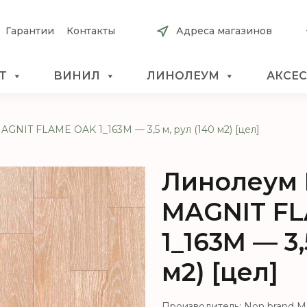
Гарантии
Контакты
Адреса магазинов
Т
ВИНИЛ
ЛИНОЛЕУМ
АКСЕ
GNIT FLAME OAK 1_163M — 3,5 м, рул (140 м2) [цел]
Линолеум 
MAGNIT F
1_163M — 3,
м2) [цел]
Производитель: Non brand 