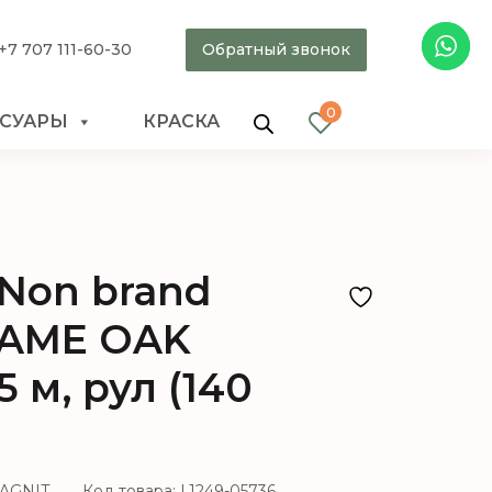
+7 707 111-60-30
Обратный звонок
0
ССУАРЫ
КРАСКА
Non brand
LAME OAK
5 м, рул (140
MAGNIT
Код товара: L1249-05736