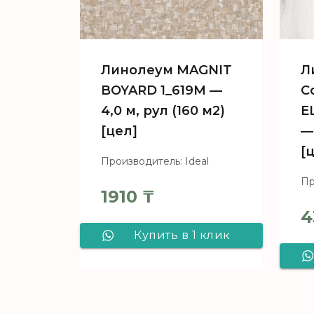
Линолеум MAGNIT
Л
BOYARD 1_619M —
C
4,0 м, рул (160 м2)
E
[цел]
—
[
Производитель: Ideal
Пр
1910
₸
4
Купить в 1 клик
Линолеум
MAGNIT BOYARD
1_619M - 4,0 м, рул