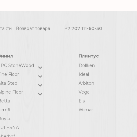
ул
3,5 м, рул (103.95
м2) [цел]
такты
Возврат товара
+7 707 111-60-30
Винил
Плинтус
SPC StoneWood
Dollken
ine Floor
Ideal
Alta Step
Arbiton
lpine Floor
Vega
Betta
Elsi
irmfit
Wimar
Royce
TULESNA
Aberhof