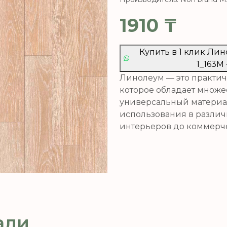
1910
₸
Купить в 1 клик Ли
1_163M 
Линолеум — это практич
которое обладает множе
универсальный материа
использования в разли
интерьеров до коммерче
али