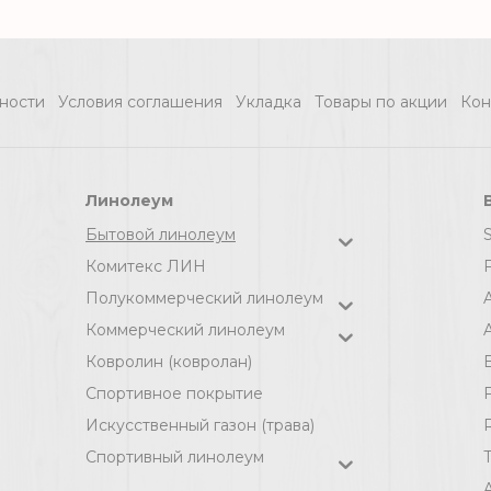
(коричневый), р
ELEGANT OAK
(73.5 м2) [цел]
1_169L - 4,0 м, рул
ности
Условия соглашения
Укладка
Товары по акции
Кон
(80 м2) [цел]
Линолеум
Бытовой линолеум
Комитекс ЛИН
F
Полукоммерческий линолеум
Коммерческий линолеум
A
Ковролин (ковролан)
Спортивное покрытие
F
Искусственный газон (трава)
Спортивный линолеум