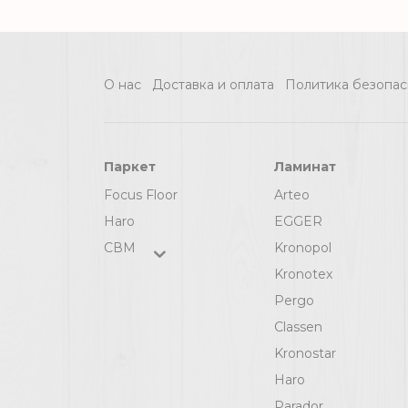
(160 м2) [цел]
О нас
Доставка и оплата
Политика безопас
Паркет
Ламинат
Focus Floor
Arteo
Haro
EGGER
СВМ
Kronopol
Kronotex
Pergo
Classen
Kronostar
Haro
Parador