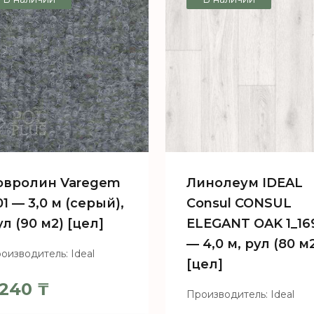
овролин Varegem
Линолеум IDEAL
01 — 3,0 м (серый),
Consul CONSUL
ул (90 м2) [цел]
ELEGANT OAK 1_16
— 4,0 м, рул (80 м
оизводитель: Ideal
[цел]
240
₸
Производитель: Ideal