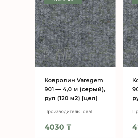
Ковролин Varegem
К
901 — 4,0 м (серый),
9
рул (120 м2) [цел]
р
Производитель: Ideal
Пр
4030
₸
4