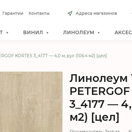
Гарантии
Контакты
Адреса магазинов
Т
ВИНИЛ
ЛИНОЛЕУМ
АКСЕ
RGOF KORTES 3_4177 — 4,0 м, рул (106.4 м2) [цел]
Линолеум 
PETERGOF
3_4177 — 4,
м2) [цел]
Производитель: Textura
К