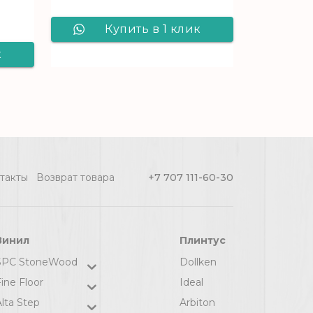
Текущая цена: 4470 ₸.
Купить в 1 клик
к
Ковролин Gent
L
923 - 4,0 м
L
(черный), рул (120
м2) [цел]
ул
такты
Возврат товара
+7 707 111-60-30
Винил
Плинтус
SPC StoneWood
Dollken
ine Floor
Ideal
Alta Step
Arbiton