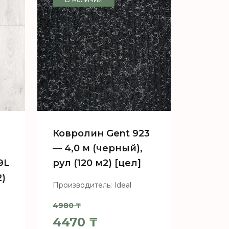
Ковролин Gent 923
— 4,0 м (черный),
9L
рул (120 м2) [цел]
2)
Производитель: Ideal
4980
₸
Первоначальная цена сос
4470
₸