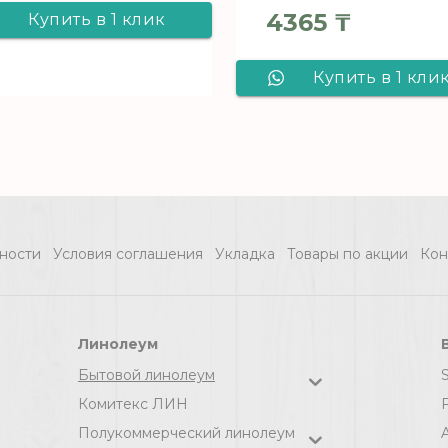
4365
₸
Купить в 1 клик
Ковролин
Купить в 1 кли
Varegem 901 - 3,0
Линолеум IDEA
м (серый), рул (90
Consul CONSU
м2) [цел]
ELEGANT OAK
1_169L - 4,0 м, р
ности
Условия соглашения
Укладка
Товары по акции
Кон
(80 м2) [цел]
Линолеум
Бытовой линолеум
Комитекс ЛИН
F
Полукоммерческий линолеум