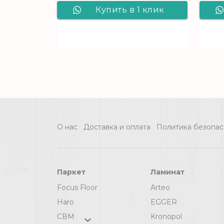
Купить в 1 клик
Ковролин
Varegem 901 - 4,0
м (серый), рул (120
м2) [цел]
О нас
Доставка и оплата
Политика безопас
Паркет
Ламинат
Focus Floor
Arteo
Haro
EGGER
СВМ
Kronopol