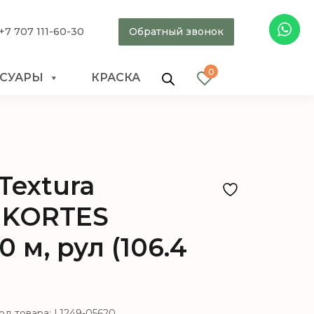
+7 707 111-60-30
Обратный звонок
0
ССУАРЫ
КРАСКА
Textura
 KORTES
0 м, рул (106.4
од товара: L1249-05620