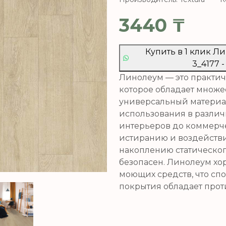
3440
₸
Купить в 1 клик 
3_4177 -
Линолеум — это практич
которое обладает множе
универсальный материа
использования в разли
интерьеров до коммерче
истиранию и воздейств
накоплению статическог
безопасен. Линолеум хо
моющих средств, что спо
покрытия обладает про