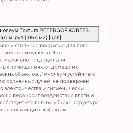
Линолеум Textura PETERGOF KORTES
 4,0 м, рул (106.4 м2) [цел]
ное и стильное покрытие для пола,
ством преимуществ. Этот
л идеально подходит для
чных помещениях, от домашних
ских объектов. Линолеум устойчив к
ию солнечных лучей, не подвержен
о электричества и гигиенически
рошо переносит воздействие влаги и
собствует его легкой уборке. Структура
тивоскользящим эффектом.