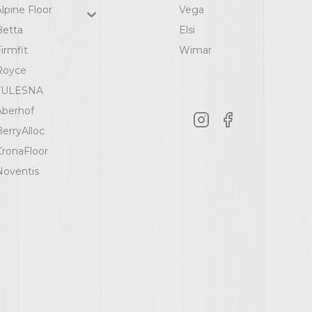
lpine Floor
Vega
Betta
Elsi
irmfit
Wimar
Royce
TULESNA
Aberhof
BerryAlloc
CronaFloor
Noventis