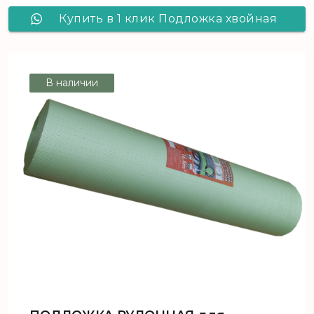
Купить в 1 клик Подложка хвойная
WOOD-FB 4 мм (0,59х0,79) 1уп/10,25
м2
В наличии