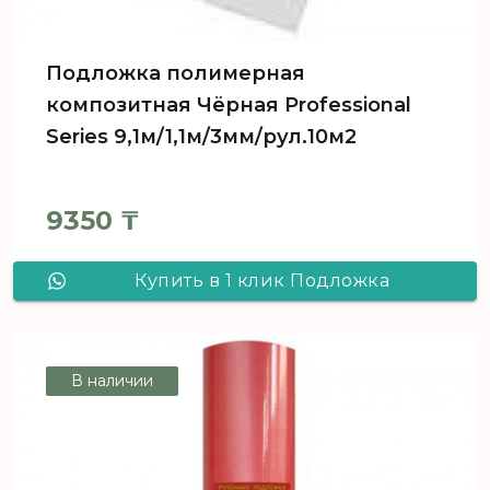
Подложка полимерная
композитная Чёрная Professional
Series 9,1м/1,1м/3мм/рул.10м2
9350
₸
Купить в 1 клик Подложка
полимерная композитная Чёрная
Professional Series 9,1м/1,1м/3мм/
В наличии
рул.10м2