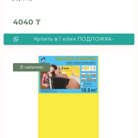
4040
₸
Купить в 1 клик ПОДЛОЖКА-
ГАРМОШКА для отапливаемых
полов, перфорированная Розовая
В наличии
1,8мм /8,4м2