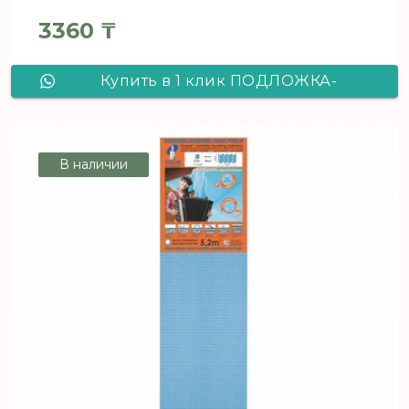
3360
₸
Купить в 1 клик ПОДЛОЖКА-
ГАРМОШКА PUZZLE Синяя 5мм +
СКОТЧ / 5,2м2 / 1050*250*5
В наличии