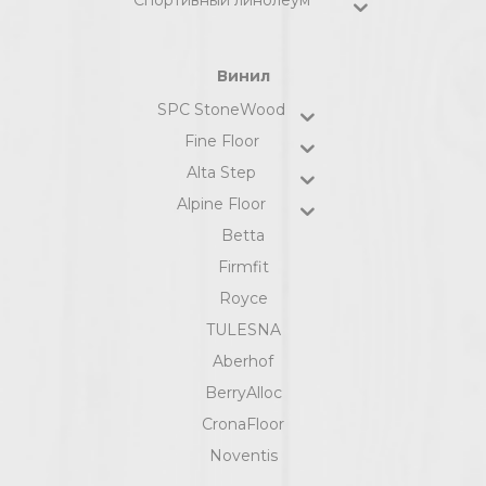
Винил
SPC StoneWood
Fine Floor
Alta Step
Alpine Floor
Betta
Firmfit
Royce
TULESNA
Aberhof
BerryAlloc
CronaFloor
Noventis