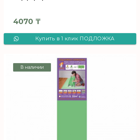
4070
₸
Купить в 1 клик ПОДЛОЖКА
РУЛОННАЯ для отапливаемых
полов, перфорированная / 10м2
В наличии