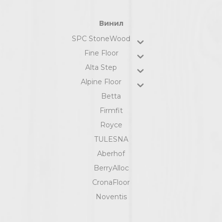
Винил
SPC StoneWood
Fine Floor
Alta Step
Alpine Floor
Betta
Firmfit
Royce
TULESNA
Aberhof
BerryAlloc
CronaFloor
Noventis