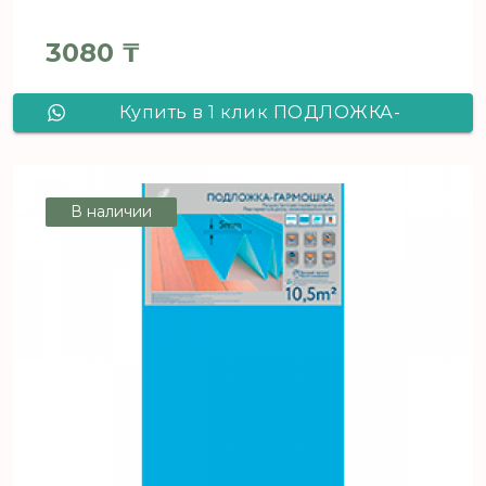
3080
₸
Купить в 1 клик ПОДЛОЖКА-
ГАРМОШКА Синяя 5мм /5,25м2/
1050*250*5
В наличии