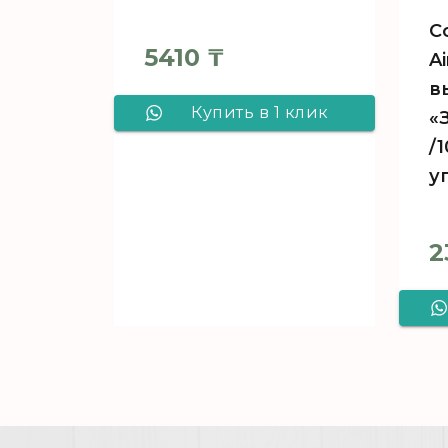
С
5410
₸
A
в
Купить в 1 клик
«
/
Солид гармошка
у
Синяя/10,5м2 /
1050х500х5 /
2