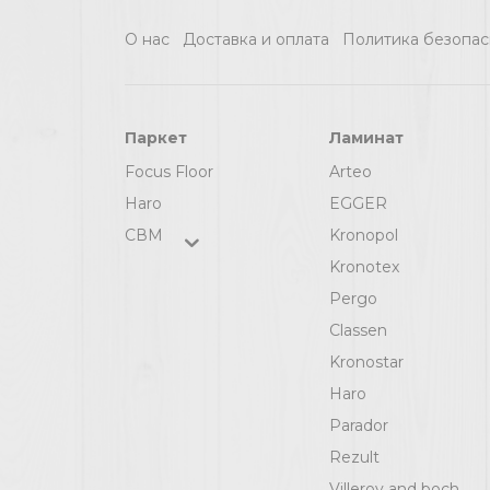
О нас
Доставка и оплата
Политика безопас
Паркет
Ламинат
Focus Floor
Arteo
Haro
EGGER
СВМ
Kronopol
Kronotex
Pergo
Classen
Kronostar
Haro
Parador
Rezult
Villeroy and boch