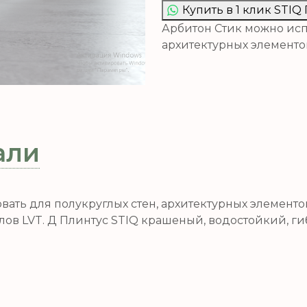
Купить в 1 клик STI
Арбитон Стик можно исп
архитектурных элемент
али
вать для полукруглых стен, архитектурных элемент
ов LVT. Д Плинтус STIQ крашеный, водостойкий, ги