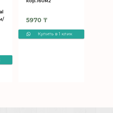
кор.160м2
al
м/
5970
₸
Купить в 1 клик
ПЛ под LVT
1000х500х1,5
к
Зеленая/ уп.10м2/
кор.160м2
es