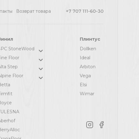
такты
Возврат товара
+7 707 111-60-30
Винил
Плинтус
SPC StoneWood
Dollken
ine Floor
Ideal
Alta Step
Arbiton
lpine Floor
Vega
Betta
Elsi
irmfit
Wimar
Royce
TULESNA
Aberhof
BerryAlloc
CronaFloor