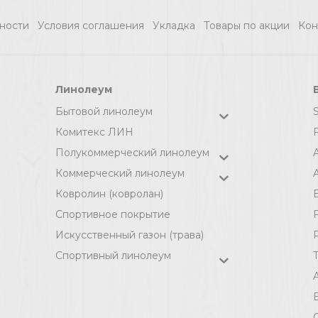
плотности
9,1м/1,1м/3мм/
ности
Условия соглашения
Укладка
Товары по акции
Кон
"Зеленый эко"
рул.10м2
/1000х500х4мм /
уп.5м2
Линолеум
Бытовой линолеум
Комитекс ЛИН
F
Полукоммерческий линолеум
Коммерческий линолеум
A
Ковролин (ковролан)
Спортивное покрытие
F
Искусственный газон (трава)
Спортивный линолеум