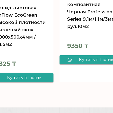
композитная
олид листовая
Чёрная Profession
irFlow EcoGreen
Series 9,1м/1,1м/3м
ысокой плотности
рул.10м2
Зеленый эко»
1000х500х4мм /
п.5м2
9350
₸
Купить в 1 кли
325
₸
Подложка
Купить в 1 клик
полимерная
Солид листовая
композитная
AirFlow EcoGreen
Чёрная
высокой
Professional Seri