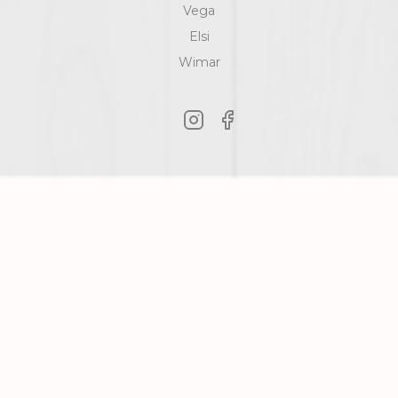
Vega
Elsi
Wimar