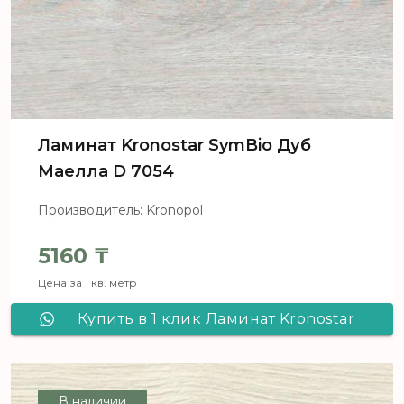
Ламинат Kronostar SymBio Дуб
Маелла D 7054
Производитель: Kronopol
5160
₸
Цена за 1 кв. метр
Купить в 1 клик Ламинат Kronostar
SymBio Дуб Маелла D 7054
В наличии