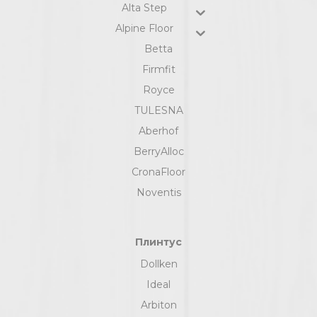
Alta Step
Alpine Floor
Betta
Firmfit
Royce
TULESNA
Aberhof
BerryAlloc
CronaFloor
Noventis
Плинтус
Dollken
Ideal
Arbiton