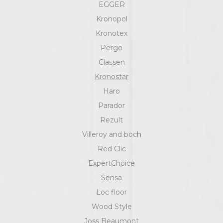
EGGER
Kronopol
Kronotex
Pergo
Classen
Kronostar
Haro
Parador
Rezult
Villeroy and boch
Red Clic
ExpertChoice
Sensa
Loc floor
Wood Style
Joss Beaumont