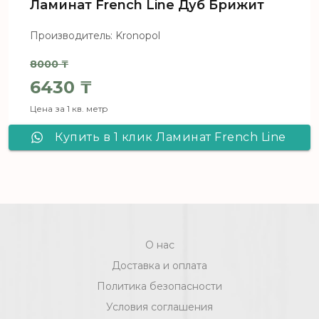
Ламинат French Line Дуб Брижит
Производитель: Kronopol
8000
₸
Первоначальная цена составл
6430
₸
Цена за 1 кв. метр
Текущая цена: 6430 ₸.
Купить в 1 клик Ламинат French Line
Дуб Брижит
О нас
Доставка и оплата
Политика безопасности
Условия соглашения